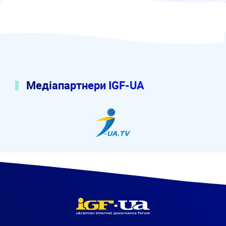
Медіапартнери IGF-UA
I-UA.tv