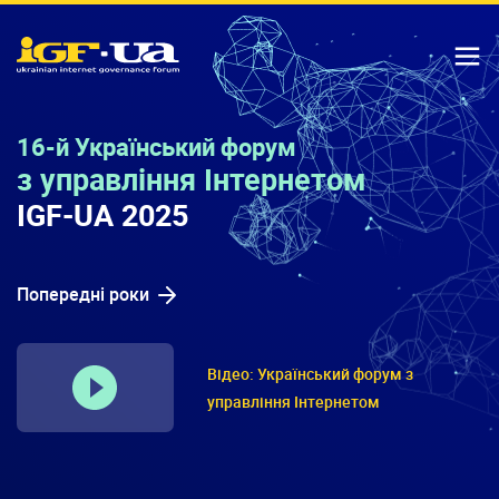
IGF-UA
T
16-й Український форум
з управління Інтернетом
IGF-UA 2025
Попередні роки
Відео: Український форум з
управління Інтернетом